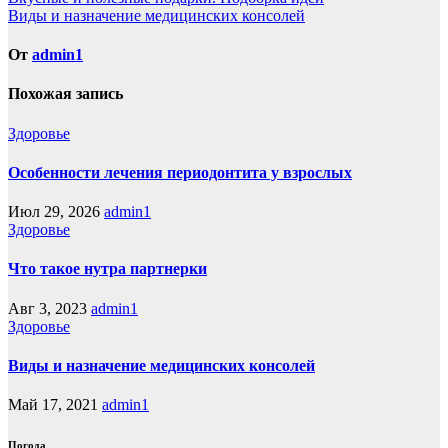
Навигация
Виды и назначение медицинских консолей
по
записям
От
admin1
Похожая запись
Здоровье
Особенности лечения периодонтита у взрослых
Июл 29, 2026
admin1
Здоровье
Что такое нутра партнерки
Авг 3, 2023
admin1
Здоровье
Виды и назначение медицинских консолей
Май 17, 2021
admin1
Погода