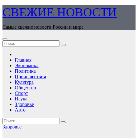
Перейти
СВЕЖИЕ НОВОСТИ
к
содержимому
Самые свежие новости России и мира
Главная
Экономика
Политика
Происшествия
Культура
Общество
Спорт
Наука
Здоровье
Авто
Здоровье