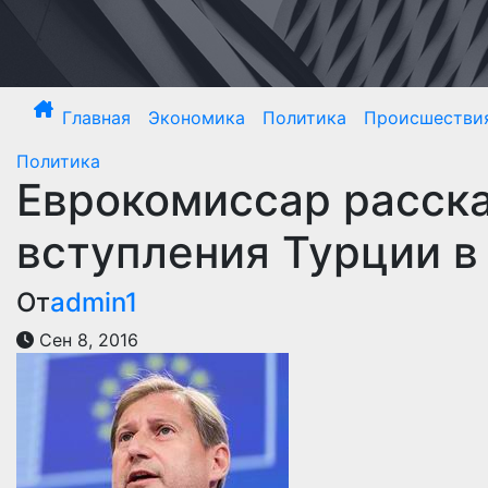
Перейти
к
содержимому
Главная
Экономика
Политика
Происшестви
Политика
Еврокомиссар расска
вступления Турции в
От
admin1
Сен 8, 2016