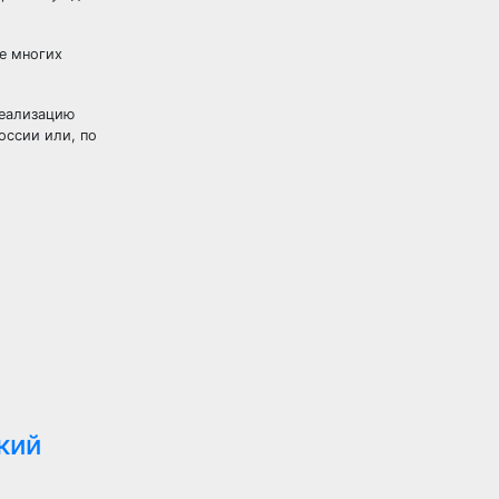
ие многих
реализацию
оссии или, по
кий