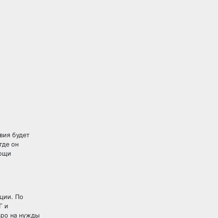
вия будет
где он
мощи
ции. По
Г и
вро на нужды