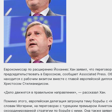
Еврокомиссар по расширению Йоханнес Хан заявил, что переговоры
председательствовать в Евросоюзе, сообщает Associated Press. Об
находится с рабочим визитом вместе с главой европейской дип
Христосом Стилианидисом.
«Дело движется в правильном направлении», — рассказал Хан.
Помимо этого, европейская делегация затронула тему борьбы с 
словам Могерини, на переговорах с турецким премьером Ахмето
скоординированной стратегии по борьбе с ними. Она также заяви