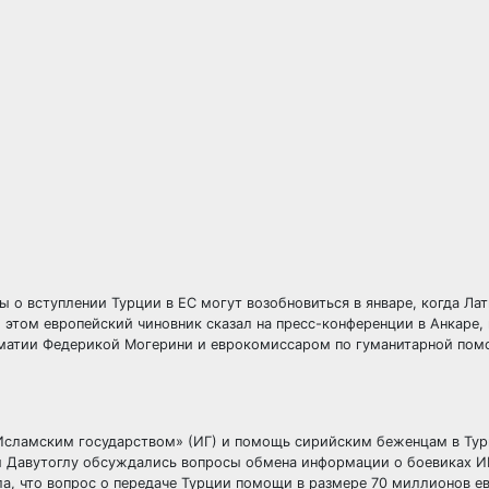
 о вступлении Турции в ЕС могут возобновиться в январе, когда Лат
 этом европейский чиновник сказал на пресс-конференции в Анкаре, 
ломатии Федерикой Могерини и еврокомиссаром по гуманитарной по
«Исламским государством» (ИГ) и помощь сирийским беженцам в Тур
м Давутоглу обсуждались вопросы обмена информации о боевиках И
ла, что вопрос о передаче Турции помощи в размере 70 миллионов е