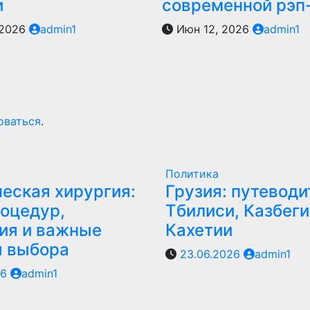
и
современной рэп
 2026
admin1
Июн 12, 2026
admin1
оваться
.
Политика
еская хирургия:
Грузия: путеводи
оцедур,
Тбилиси, Казбеги
ия и важные
Кахетии
ы выбора
23.06.2026
admin1
26
admin1