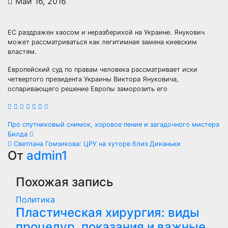
Май 16, 2016
ЕС раздражен хаосом и неразберихой на Украине. Янукович
может рассматриваться как легитимная замена киевским
властям.
Европейский суд по правам человека рассматривает иски
четвертого президента Украины Виктора Януковича,
оспаривающего решение Европы заморозить его
Навигация
Про спутниковый снимок, хоровое пение и загадочного мистера
Билда
по
Светлана Гомзикова: ЦРУ на хуторе близ Диканьки
От
admin1
записям
Похожая запись
Политика
Пластическая хирургия: виды
процедур, показания и важные