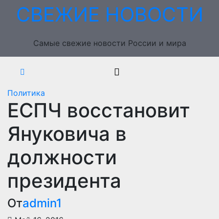
Перейти
СВЕЖИЕ НОВОСТИ
к
содержимому
Самые свежие новости России и мира
Политика
ЕСПЧ восстановит
Януковича в
должности
президента
От
admin1