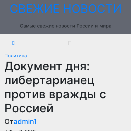
Перейти
СВЕЖИЕ НОВОСТИ
к
содержимому
Самые свежие новости России и мира
Политика
Документ дня:
либертарианец
против вражды с
Россией
От
admin1