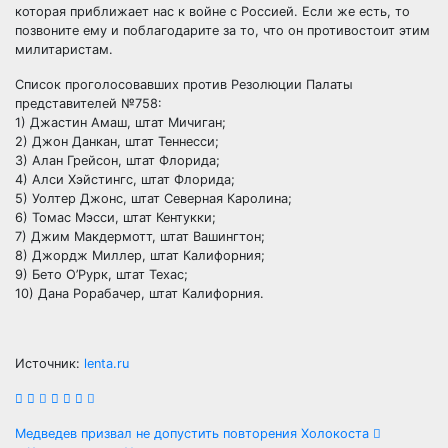
которая приближает нас к войне с Россией. Если же есть, то
позвоните ему и поблагодарите за то, что он противостоит этим
милитаристам.
Список проголосовавших против Резолюции Палаты
представителей №758:
1) Джастин Амаш, штат Мичиган;
2) Джон Данкан, штат Теннесси;
3) Алан Грейсон, штат Флорида;
4) Алси Хэйстингс, штат Флорида;
5) Уолтер Джонс, штат Северная Каролина;
6) Томас Мэсси, штат Кентукки;
7) Джим Макдермотт, штат Вашингтон;
8) Джордж Миллер, штат Калифорния;
9) Бето О’Рурк, штат Техас;
10) Дана Рорабачер, штат Калифорния.
Источник:
lenta.ru
Навигация
Медведев призвал не допустить повторения Холокоста