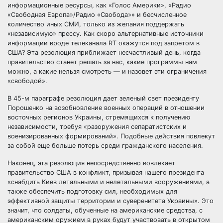
информационные ресурсы, как «Голос Америки», «Радио
«Свободная Европа»/Радио «Свобода»» и бесчисленное
количество иных СМИ, только из желания поддержать
«независимую» прессу. Как скоро альтернативные источники
информации вроде телеканала RT окажутся под запретом в
США? Эта резолюция приближает несчастливый день, когда
правительство станет решать за нас, какие программы нам
можно, а какие нельзя смотреть — и назовет эти ограничения
«свободой».
В 45-м параграфе резолюция дает зеленый свет президенту
Порошенко на возобновление военных операций в отношении
восточных регионов Украины, стремящихся к получению
независимости, требуя «разоружения сепаратистских и
военизированных формирований». Подобные действия повлекут
за собой еще больше потерь среди гражданского населения.
Наконец, эта резолюция непосредственно вовлекает
правительство США в конфликт, призывая нашего президента
«снабдить Киев летальными и нелетальными вооружениями, а
также обеспечить подготовку сил, необходимых для
эффективной защиты территории и суверенитета Украины». Это
значит, что солдаты, обученные на американские средства, с
американским оружием в руках будут участвовать в открытом