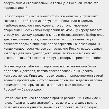
вооруженном столкновении на границе с Россией. Разве это
хорошая идея?
В резолюции слишком много столь же нелепых и пугающих
заявлений, чтобы все их обсуждать. Если надо выделить
наиболее вредное утверждение, то вот оно: «военное
вторжение» Российской Федерации на Украину «представляет
угрозу для международного мира и безопасности». Выбор слов
здесь неслучаен: это ядовитое семя, которое очень скоро
принесет плоды в виде еще более агрессивных резолюций. В
конце концов, если мы все согласны, что Россия представляет
«угрозу» для международного мира, то как мы можем это
игнорировать? Это скользкий путь, который приведет к войне.
Эта несущая в себе настоящую опасность резолюция была
одобрена 4 декабря, против проголосовали лишь десять
конгрессменов. Лишь десятерых волнует неприемлемость этой
военной пропаганды и откровенная ложь, лишь десять человек
понимают, что нарываться на вооруженный конфликт с
Россией — безрассудно.
Вот список тех, кто голосовал против резолюции. Если имени
члена Палаты представителей от вашего штата здесь нет, то
позвоните ему и узнайте, зачем он голосовал за резолюцию,