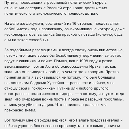
Путина, проводящих агрессивный политический курс в
отношении соседних с Россией стран ради достижения
политического и экономического превосходства».
На деле же документ, состоящий из 16 страниц, представляет
собой чистой воды пропаганду, ознакомившись с которой, даже
неоконсерваторы залились бы краской от стыда (конечно, будь
они на такое способны).
За подобными резолюциями я всегда слежу очень внимательно,
потому что такие вроде бы безобидные утверждения зачастую
ведут к санкциям и войне. Помню, как в 1998 году я резко
высказывался против Акта об освобождении Ирака, так как
знал, что он приведет к войне, о чем тогда и говорил. Против
принятия акта я высказывался не потому, что был большим
поклонником Саддама Хуссейна — равно как и сейчас, я не
отношу себя к поклонникам Путина или любого другого
иностранного политического лидера, — а потому, что уже тогда
знал, что очередная война против Ирака не разрешит проблемы,
а лишь усугубит ситуацию. Что произошло дальше, мы
прекрасно знаем.
Вот почему мне с трудом верится, что Палате представителей и
сейчас удалось безнаказанно провернуть то же самое, причем