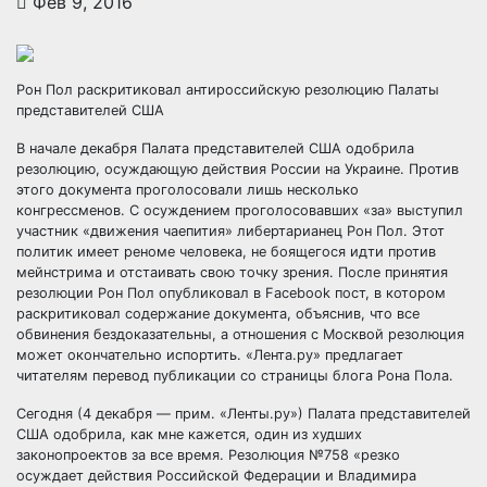
Фев 9, 2016
Рон Пол раскритиковал антироссийскую резолюцию Палаты
представителей США
В начале декабря Палата представителей США одобрила
резолюцию, осуждающую действия России на Украине. Против
этого документа проголосовали лишь несколько
конгрессменов. С осуждением
проголосовавших «за» выступил
участник «движения чаепития» либертарианец Рон Пол. Этот
политик имеет реноме человека, не боящегося идти против
мейнстрима и отстаивать свою точку зрения. После принятия
резолюции Рон Пол опубликовал в Facebook пост, в котором
раскритиковал содержание документа, объяснив, что все
обвинения бездоказательны, а отношения с Москвой резолюция
может окончательно испортить. «Лента.ру» предлагает
читателям перевод публикации со страницы блога Рона Пола.
Сегодня (4 декабря — прим. «Ленты.ру») Палата представителей
США одобрила, как мне кажется, один из худших
законопроектов за все время. Резолюция №758 «резко
осуждает действия Российской Федерации и Владимира