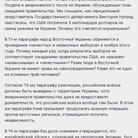
Госдепа и американского посла на Украине, обсуждающих план
смещения правительства. Мы слышали, как официальный
представитель Государственного департамента Виктория Нуланд
хвасталась, что США потратили 5 миллиардов долларов на
смену режима на Украине. Почему это считается нормальным?
В 11-м параграфе народ Восточной Украины обвиняется в
проведении «нечестных и незаконных выборов» в ноябре этого
года. Почему каждый раз, когда результаты выборов не
соответствуют ожиданиям правительства США, их называют
«незаконными» и «нечестными»? Разве люди в Восточной
Украине не имеют права на самоопределение? Разве это не одно
из основных прав человека?
Согласно 13-му параграфу резолюции, российские войска
должны быть выведены с территории Украины, хотя
американское правительство даже не предоставило
доказательств, что российские войска вообще там были. В этом
же параграфе Киев призывают продолжать военную операцию
против восточных регионов, стремящихся получить
независимость.
В 14-м параграфе без доли сомнения утверждается, что
малайзийский «Боинг», рухнувший на территории Украины, был