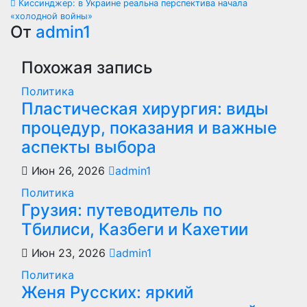
Киссинджер: в Украине реальна перспектива начала
по
«холодной войны»
От
admin1
записям
Похожая запись
Политика
Пластическая хирургия: виды
процедур, показания и важные
аспекты выбора
Июн 26, 2026
admin1
Политика
Грузия: путеводитель по
Тбилиси, Казбеги и Кахетии
Июн 23, 2026
admin1
Политика
Женя Русских: яркий