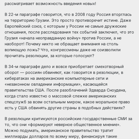
рассматривает возможность введения новых!
В 22-м параграфе говорится, что в 2008 году Россия вторглась
на территорию Грузии. Это просто противоречит истине. Даже
Европейский союз, с которым у России не самые дружеские
отношения, после расследования тех событий заключил, что это
Грузия «начала неоправданную войну» против России, а не
наоборот! Почему никто не обращает внимания на столь
вопиющую ложь? Что, конгрессмены даже не соизволили
прочитать резолюции, за которые голосуют?
В 34-м параграфе дело и вовсе приобретает смехотворный
оборот — россиян обвиняют, как говорится в резолюции, в
кибератаках на американские компьютерные сети и
«незаконном овладении информации», касающейся
правительства США. После разоблачений Эдварда Сноудена,
когда стало известно о массовой слежке американских
спецслужб за всем остальным миром, какое моральное право
есть у США обвинять другие страны в подобных действиях?
В резолюции критикуются российские государственные СМИ за
то, что они «формируют неверное общественное мнение».
Можно подумать, американское правительство тратит
миллиарды долларов по всему миру, финансируя такие