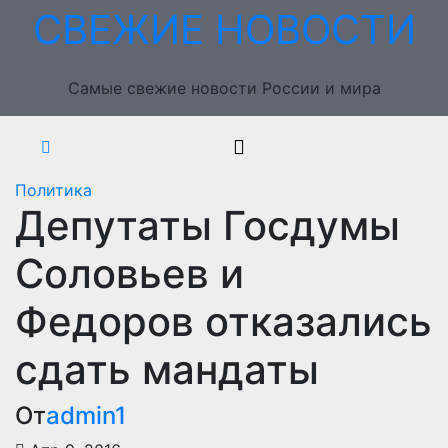
Перейти
СВЕЖИЕ НОВОСТИ
к
содержимому
Самые свежие новости России и мира
Политика
Депутаты Госдумы
Соловьев и
Федоров отказались
сдать мандаты
От
admin1