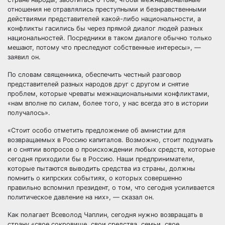
отношения не отравлялись преступными и безнравственными
действиями представителей какой-либо национальности, а
конфликты гасились бы через прямой диалог людей разных
национальностей. Посредники в таком диалоге обычно только
мешают, потому что преследуют собственные интересы», —
заявил он.
По словам священника, обеспечить честный разговор
представителей разных народов друг с другом и снятие
проблем, которые чреваты межнациональными конфликтами,
«нам вполне по силам, более того, у нас всегда это в истории
получалось».
«Стоит особо отметить предложение об амнистии для
возвращаемых в Россию капиталов. Возможно, стоит подумать
и о снятии вопросов о происхождении любых средств, которые
сегодня приходили бы в Россию. Наши предприниматели,
которые пытаются выводить средства из страны, должны
помнить о кипрских событиях, о которых совершенно
правильно вспомнил президент, о том, что сегодня усиливается
политическое давление на них», — сказал он.
Как полагает Всеволод Чаплин, сегодня нужно возвращать в
страну «свое сокровище, свои средства, семьи, свое