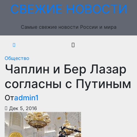
Перейти
СВЕЖИЕ НОВОСТИ
к
содержимому
Самые свежие новости России и мира
Общество
Чаплин и Бер Лазар
согласны с Путиным
От
admin1
Дек 5, 2016