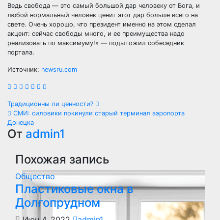
Ведь свобода — это самый большой дар человеку от Бога, и
любой нормальный человек ценит этот дар больше всего на
свете. Очень хорошо, что президент именно на этом сделал
акцент: сейчас свободы много, и ее преимущества надо
реализовать по максимуму!» — подытожил собеседник
портала.
Источник:
newsru.com
Навигация
Традиционны ли ценности?
СМИ: силовики покинули старый терминал аэропорта
по
Донецка
От
admin1
записям
Похожая запись
Общество
Пластиковые окна в
Долгопрудном
Июн 4, 2022
admin1