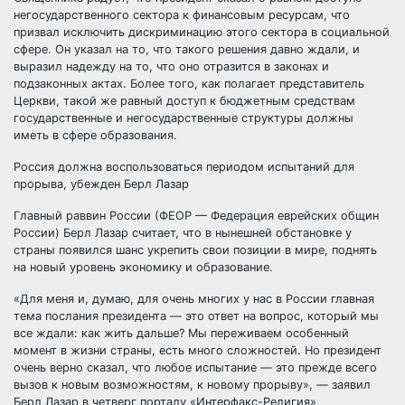
негосударственного сектора к финансовым ресурсам, что
призвал исключить дискриминацию этого сектора в социальной
сфере. Он указал на то, что такого решения давно ждали, и
выразил надежду на то, что оно отразится в законах и
подзаконных актах. Более того, как полагает представитель
Церкви, такой же равный доступ к бюджетным средствам
государственные и негосударственные структуры должны
иметь в сфере образования.
Россия должна воспользоваться периодом испытаний для
прорыва, убежден Берл Лазар
Главный раввин России (ФЕОР — Федерация еврейских общин
России) Берл Лазар считает, что в нынешней обстановке у
страны появился шанс укрепить свои позиции в мире, поднять
на новый уровень экономику и образование.
«Для меня и, думаю, для очень многих у нас в России главная
тема послания президента — это ответ на вопрос, который мы
все ждали: как жить дальше? Мы переживаем особенный
момент в жизни страны, есть много сложностей. Но президент
очень верно сказал, что любое испытание — это прежде всего
вызов к новым возможностям, к новому прорыву», — заявил
Берл Лазар в четверг порталу «Интерфакс-Религия»,