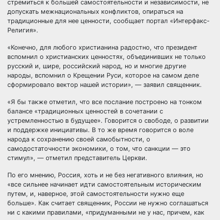
стремиться к большей самостоятельности и независимости, не
допускать межнациональных конфликтов, опираться на
традиционные для нее ценности, сообщает портал «Интерфакс-
Религия».
«Конечно, для любого христианина радостно, что президент
вспомнил о христианских ценностях, объединивших не только
русский и, шире, российский народ, но и многие другие
народы, вспомнил о Крещении Руси, которое на самом деле
сформировало вектор нашей истории», — заявил священник.
«Я бы также отметил, что все послание построено на тонком
балансе «традиционных ценностей в сочетании с
устремленностью в будущее». Говорится о свободе, о развитии
и поддержке инициативы. В то же время говорится о воле
народа к сохранению своей самобытности, о
самодостаточности экономики, о том, что санкции — это
стимул», — отметил представитель Церкви.
По его мнению, Россия, хоть и не без негативного влияния, но
«все сильнее начинает идти самостоятельным историческим
путем, и, наверное, этой самостоятельности нужно еще
больше». Как считает священник, России не нужно соглашаться
ни с какими правилами, «придуманными не у нас, причем, как