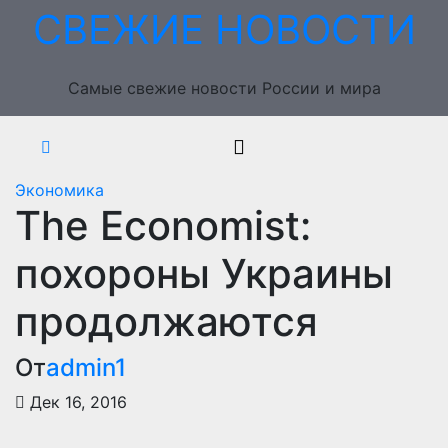
Перейти
СВЕЖИЕ НОВОСТИ
к
содержимому
Самые свежие новости России и мира
Экономика
The Economist:
похороны Украины
продолжаются
От
admin1
Дек 16, 2016