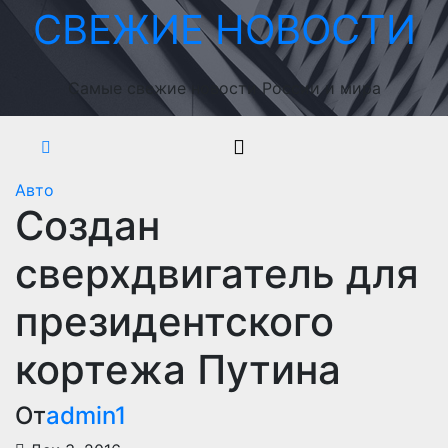
Перейти
СВЕЖИЕ НОВОСТИ
к
содержимому
Самые свежие новости России и мира
Авто
Создан
сверхдвигатель для
президентского
кортежа Путина
От
admin1