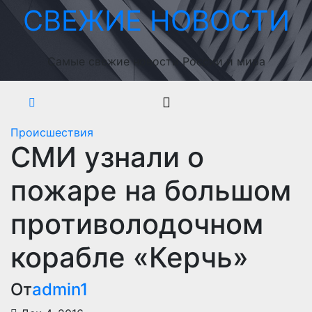
Перейти
СВЕЖИЕ НОВОСТИ
к
содержимому
Самые свежие новости России и мира
Происшествия
СМИ узнали о
пожаре на большом
противолодочном
корабле «Керчь»
От
admin1