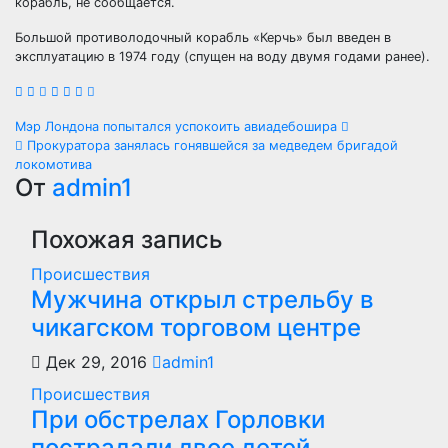
корабль, не сообщается.
Большой противолодочный корабль «Керчь» был введен в
эксплуатацию в 1974 году (спущен на воду двумя годами ранее).
Навигация
Мэр Лондона попытался успокоить авиадебошира
Прокуратора занялась гонявшейся за медведем бригадой
по
локомотива
От
admin1
записям
Похожая запись
Происшествия
Мужчина открыл стрельбу в
чикагском торговом центре
Дек 29, 2016
admin1
Происшествия
При обстрелах Горловки
пострадали двое детей