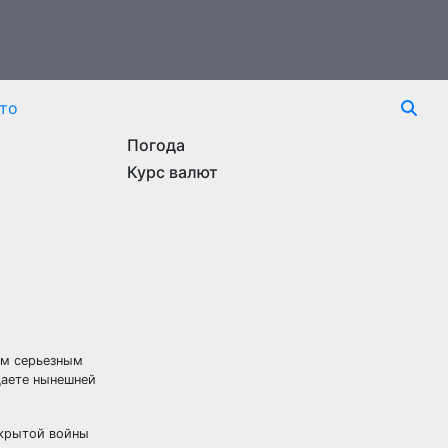
то
Погода
Курс валют
ым серьезным
даете нынешней
ткрытой войны