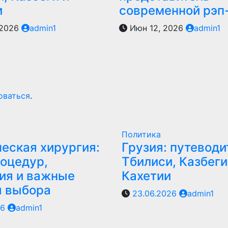
и
современной рэп
 2026
admin1
Июн 12, 2026
admin1
оваться
.
Политика
еская хирургия:
Грузия: путеводи
оцедур,
Тбилиси, Казбеги
ия и важные
Кахетии
ы выбора
23.06.2026
admin1
26
admin1