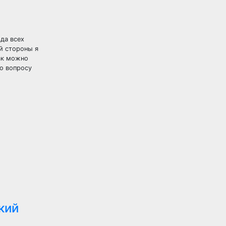
да всех
ей стороны я
ак можно
по вопросу
кий