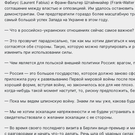
Фабиус (Laurent Fabius) и Франк-Вальтер Штайнмайер (Frank-Walte
соглашение между властью и оппозицией. Им удалось остановить
демонстрантам. Они предотвратили гораздо более масштабную тр
самый большой успех Запада на Украине в этом году.
— Что в российско-украинских отношениях сейчас самое важное?
— Это прозвучит парадоксально, так как мы хотим двигаться к ми
согласятся обе стороны. Такую, которую можно патрулировать и р
изменить при использовании силы.
— Чем является для польской внешней политики Россия: врагом, 
— Россия — это большое государство, которое должно заново сфор
приложила руку к развязыванию Первой мировой войны после поку
хорошей форме, вступая войну, но закончилось все для нее плохо.
когда-нибудь такой момент наступит, то, рискну предположить, бе
— Пока мы ведем шпионскую войну. Знаем ли мы уже, какова буд
— Мы не хотим эскалации напряженности и не будем устраивать в 
свидетельствовали о желании эскалации с ее стороны.
— Во время своего последнего визита в Берлин вице-премьер и м
с разговорами и начать что-то делать. Речь шла об ударных сила