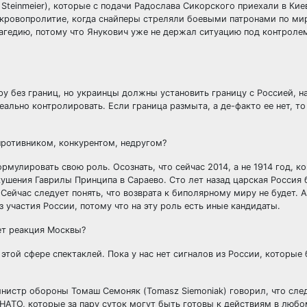
r Steinmeier), которые с подачи Радослава Сикорского приехали в Ки
 кровопролитие, когда снайперы стреляли боевыми патронами по м
агедию, потому что Янукович уже не держал ситуацию под контроле
ру без границ, но украинцы должны установить границу с Россией, н
еально контролировать. Если граница размыта, а де-факто ее нет, т
противником, конкурентом, недругом?
мулировать свою роль. Осознать, что сейчас 2014, а не 1914 год, ко
шения Гаврилы Принципа в Сараево. Сто лет назад царская Россия 
 Сейчас следует понять, что возврата к биполярному миру не будет. 
з участия России, потому что на эту роль есть иные кандидаты.
ет реакция Москвы?
этой сфере спектаклей. Пока у нас нет сигналов из России, которые
инистр обороны Томаш Семоняк (Tomasz Siemoniak) говорил, что сле
х НАТО, которые за пару суток могут быть готовы к действиям в люб