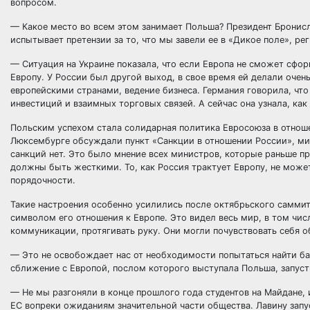
вопросом.
— Какое место во всем этом занимает Польша? Президент Бронисл
испытывает претензии за то, что мы завели ее в «Дикое поле», рег
— Ситуация на Украине показала, что если Европа не сможет сфор
Европу. У России был другой выход, в свое время ей делали оче
европейскими странами, ведение бизнеса. Германия говорила, ч
инвестиций и взаимных торговых связей. А сейчас она узнала, как
Польским успехом стала солидарная политика Евросоюза в отноше
Люксембурге обсуждали пункт «Санкции в отношении России», мин
санкций нет. Это было мнение всех министров, которые раньше пр
должны быть жесткими. То, как Россия трактует Европу, не может
порядочности.
Такие настроения особенно усилились после октябрьского самми
символом его отношения к Европе. Это видел весь мир, в том числ
коммуникации, протягивать руку. Они могли почувствовать себя 
— Это не освобождает нас от необходимости попытаться найти бал
сближение с Европой, послом которого выступала Польша, запуст
— Не мы разгоняли в конце прошлого года студентов на Майдане, 
ЕС вопреки ожиданиям значительной части общества. Лавину запу