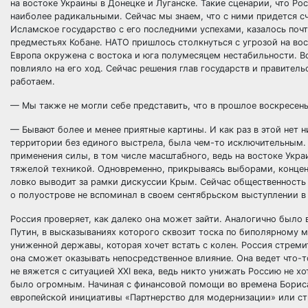
на востоке Украины в Донецке и Луганске. Такие сценарии, что Р
наиболее радикальными. Сейчас мы знаем, что с ними придется счи
Исламское государство с его последними успехами, казалось поч
предместьях Кобане. НАТО пришлось столкнуться с угрозой на в
Европа окружена с востока и юга полумесяцем нестабильности. Вс
повлияло на его ход. Сейчас решения глав государств и правител
работаем.
— Мы также не могли себе представить, что в прошлое воскресен
— Бывают более и менее приятные картины. И как раз в этой нет н
территории без единого выстрела, была чем-то исключительным. С
применения силы, в том числе масштабного, ведь на востоке Укр
тяжелой техникой. Одновременно, прикрываясь выборами, концен
ловко выводит за рамки дискуссии Крым. Сейчас общественность 
о полуострове не вспоминал в своем сентябрьском выступлении 
Россия проверяет, как далеко она может зайти. Аналогично было 
Путин, в высказываниях которого сквозит тоска по биполярному м
униженной державы, которая хочет встать с колен. Россия стремит
она сможет оказывать непосредственное влияние. Она ведет что-т
не вяжется с ситуацией XXI века, ведь никто унижать Россию не х
было огромным. Начиная с финансовой помощи во времена Бориса
европейской инициативы «Партнерство для модернизации» или ст