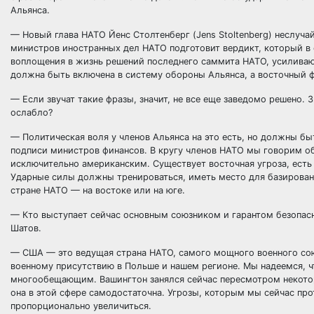
Альянса.
— Новый глава НАТО Йенс Столтенберг (Jens Stoltenberg) неслуча
министров иностранных дел НАТО подготовит вердикт, который в
воплощения в жизнь решений последнего саммита НАТО, усиливаю
должна быть включена в систему обороны Альянса, а восточный ф
— Если звучат такие фразы, значит, не все еще заведомо решено. 
ослабло?
— Политическая воля у членов Альянса на это есть, но должны б
подписи министров финансов. В кругу членов НАТО мы говорим о
исключительно американским. Существует восточная угроза, есть 
Ударные силы должны тренироваться, иметь место для базировани
стране НАТО — на востоке или на юге.
— Кто выступает сейчас основным союзником и гарантом безопас
Шатов.
— США — это ведущая страна НАТО, самого мощного военного сою
военному присутствию в Польше и нашем регионе. Мы надеемся, ч
многообещающим. Вашингтон занялся сейчас пересмотром некоторы
она в этой сфере самодостаточна. Угрозы, которым мы сейчас пр
пропорционально увеличиться.