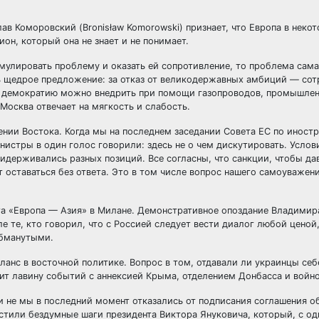
ав Коморовский (Bronisław Komorowski) признает, что Европа в нек
ион, который она не знает и не понимает.
мулировать проблему и оказать ей сопротивление, то проблема сама
нь щедрое предложение: за отказ от великодержавных амбиций — сот
то демократию можно внедрить при помощи газопроводов, промышле
 Москва отвечает на мягкость и слабость.
нии Востока. Когда мы на последнем заседании Совета ЕС по иност
истры в один голос говорили: здесь не о чем дискутировать. Услов
идерживались разных позиций. Все согласны, что санкции, чтобы да
 оставаться без ответа. Это в том числе вопрос нашего самоуважени
та «Европа — Азия» в Милане. Демонстративное опоздание Владимир
е те, кто говорил, что с Россией следует вести диалог любой ценой
обманутыми.
анс в восточной политике. Вопрос в том, отдавали ли украинцы себе
ит лавину событий с аннексией Крыма, отделением Донбасса и войно
и не мы в последний момент отказались от подписания соглашения о
стили бездумные шаги президента Виктора Януковича, который, с од