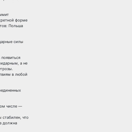
аммит
нкретной форме
тов: Польша
ударные силы
 появиться
лидарным, а не
угрозы.
ствиям в любой
оединенных
том числе —
 стабилен, что
ов должна