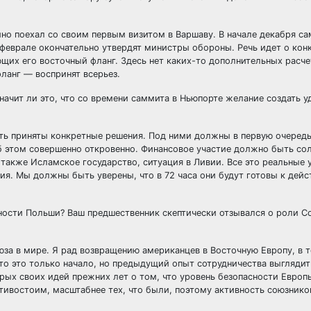
йно поехал со своим первым визитом в Варшаву. В начале декабря с
 феврале окончательно утвердят министры обороны. Речь идет о ко
щих его восточный фланг. Здесь нет каких-то дополнительных расче
ланг — воспринят всерьез.
Значит ли это, что со времени саммита в Ньюпорте желание создать 
ыть приняты конкретные решения. Под ними должны в первую очередь
б этом совершенно откровенно. Финансовое участие должно быть со
также Исламское государство, ситуация в Ливии. Все это реальные 
я. Мы должны быть уверены, что в 72 часа они будут готовы к дей
ности Польши? Ваш предшественник скептически отзывался о роли С
за в мире. Я рад возвращению американцев в Восточную Европу, в 
то это только начало, но предыдущий опыт сотрудничества выглядит
х своих идей прежних лет о том, что уровень безопасности Европы
отивостоим, масштабнее тех, что были, поэтому активность союзник