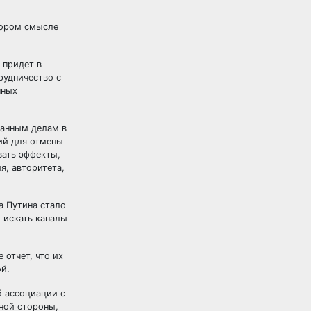
отором смысле
 придет в
рудничество с
нных
ранным делам в
ий для отмены
вать эффекты,
я, авторитета,
а Путина стало
, искать каналы
 отчет, что их
й.
б ассоциации с
ной стороны,