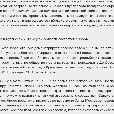
оссия может решиться на экспансию ценой соседей, рассматривались,
таться всерьез. То же самое и на юге. Еще полгода назад такое обр
ти невообразимым. Сейчас символом этой жестокой войны стала сит
осточном и южном фронте. Мы находимся между двумя взрывоопасны
е это стало явным еще до сентябрьского саммита Альянса и, несомн
ьств, а также дипломатов необходимо внедрять в жизнь, над чем мы 
ье в Луганской и Донецкой области состоятся выборы.
ичего забавного: она демонстрирует опасное явление. Крым, то есть
итуация на Восточной Украине показывает, что Россия не откажется
аины в целом были задействованы десятки тысяч российских солдат 
трируя внимание общественности на том, что происходит в Донбасс
интересуется Донбассом, а Крым ушел в тень, и это недопустимо. С
в ООН президент США Барак Обама.
в 70-е в Афганистане или в 60-е во время Карибского кризиса. През
иру, кажется искренним в этом желании. Он сам назначил себя на р
ся создать зону безопасности вокруг своих границ: такие государст
о, что можно назвать «политикой агрессивного соседства». Однако 
отел. Число предложений, которые направлял Запад Москве за послед
 Ельцина до приглашения в программу «Восточное партнерство», ро
ратегического партнерства с Брюсселем, которое оказалось сейчас 