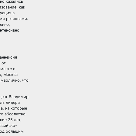
 но казались
азование, как
уация в
ми регионами.
енно,
интенсивно
 аннексия
 от
вместе с
е, Москва
имволично, что
идент Владимир
оль лидера
ва, на которые
это абсолютно
ние 25 лет,
ссийско-
под большим