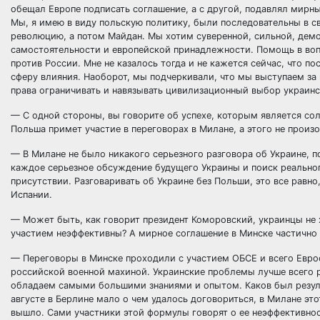
обещал Европе подписать соглашение, а с другой, подавлял мирны
Мы, я имею в виду польскую политику, были последовательны в 
революцию, а потом Майдан. Мы хотим суверенной, сильной, демо
самостоятельности и европейской принадлежности. Помощь в воп
против России. Мне не казалось тогда и не кажется сейчас, что 
сферу влияния. Наоборот, мы подчеркивали, что мы выступаем з
права ограничивать и навязывать цивилизационный выбор украинск
— С одной стороны, вы говорите об успехе, которым является сол
Польша примет участие в переговорах в Милане, а этого не произ
— В Милане не было никакого серьезного разговора об Украине, по
каждое серьезное обсуждение будущего Украины и поиск реальног
присутствии. Разговаривать об Украине без Польши, это все равно
Испании.
— Может быть, как говорит президент Коморовский, украинцы не х
участием неэффективны? А мирное соглашение в Минске частично 
— Переговоры в Минске проходили с участием ОБСЕ и всего Евро
российской военной махиной. Украинские проблемы лучше всего 
обладаем самыми большими знаниями и опытом. Каков был резуль
августе в Берлине мало о чем удалось договориться, в Милане эт
вышло. Сами участники этой формулы говорят о ее неэффективнос