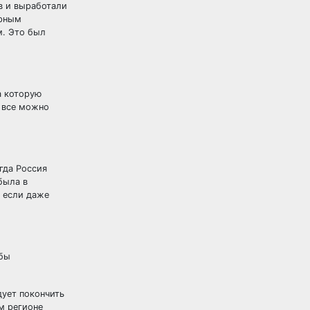
ев и выработали
ирным
м. Это был
а которую
о все можно
гда Россия
была в
А если даже
 бы
дует покончить
ом регионе