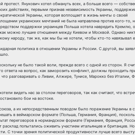
й протест. Янукович хотел обмануть всех, а больше всего — собстве
своих действиях, первыми признав независимость Украины, поддерж
кратической Украины, которая воплощает в жизнь мечты о своей
лощении украинских мечтаний не была направлена против кого-то, 
посредством поддержки украинцев Польша хотела навредить Кремлю, о
а как можно лучшие отношения между Киевом и Москвой. Однако никт
ому народу, так же, как мы бы не хотели, чтобы кто-то навязывал е
идарная политика в отношении Украины и России. С другой, вы заявл
ошло.
скольку не было такой воли, прежде всего с одной из сторон. Я счи
о ответа на вопрос, как заморозить конфликт, должны проходить п
, что разговаривать о Ливии, Алжире, Тунисе, Марокко без Италии, 
отели видеть нас за столом переговоров, так как считают, что встр
остановило бои на востоке.
союза, а их непосредственным поводом было поражение Украины в с
решать в веймарском формате (Польша, Германия, Франция), поскол
тат переговоров в нормандском формате (Германия, Франция, Россия
от расклад попытались оживить участием итальянцев и британцев. Но
ти. С точки зрения политической продуктивности лучше всего выст