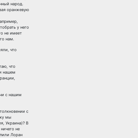
нный народ.
ивая оранжевую
например,
тобрать у него
о не имеет
го нам.
яли, что
таю, что
ри нашем
Франции,
ечи с нашим
толкновении с
ьку мы
, Украина)? В
 ничего не
упили Лоран