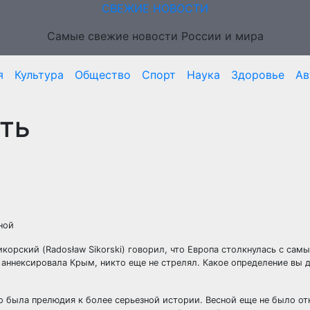
СВЕЖИЕ НОВОСТИ
Самые свежие новости России и мира
я
Культура
Общество
Спорт
Наука
Здоровье
Ав
сть
ной
корский (Radosław Sikorski) говорил, что Европа столкнулась с сам
я аннексировала Крым,
никто еще не стрелял. Какое определение вы 
это была прелюдия к более серьезной истории. Весной еще не было о