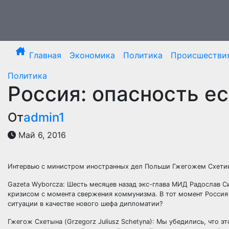
Перейти
к
содержимому
Главная
Экономика
Политика
Происшестви
Политика
Россия: опасность е
От
admin1
Май 6, 2016
Интервью с министром иностранных дел Польши Гжегожем Схети
Gazeta Wyborcza: Шесть месяцев назад экс-глава МИД Радослав Си
кризисом с момента свержения коммунизма. В тот момент Росси
ситуации в качестве нового шефа дипломатии?
Гжегож Схетына (Grzegorz Juliusz Schetyna): Мы убедились, что 