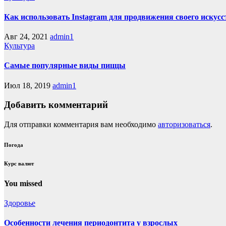
Как использовать Instagram для продвижения своего искусс
Авг 24, 2021
admin1
Культура
Самые популярные виды пиццы
Июл 18, 2019
admin1
Добавить комментарий
Для отправки комментария вам необходимо
авторизоваться
.
Погода
Курс валют
You missed
Здоровье
Особенности лечения периодонтита у взрослых