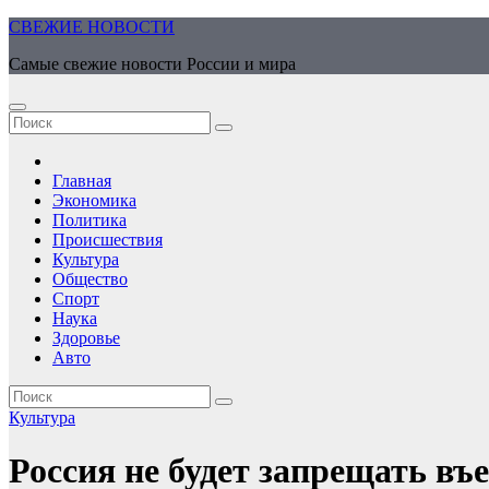
Перейти
СВЕЖИЕ НОВОСТИ
к
Самые свежие новости России и мира
содержимому
Главная
Экономика
Политика
Происшествия
Культура
Общество
Спорт
Наука
Здоровье
Авто
Культура
Россия не будет запрещать в