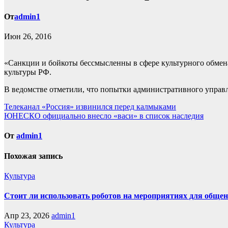
От
admin1
Июн 26, 2016
«Санкции и бойкоты бессмысленны в сфере культурного обмен
культуры РФ.
В ведомстве отметили, что попытки административного управ
Навигация
Телеканал «Россия» извинился перед калмыками
ЮНЕСКО официально внесло «васи» в список наследия
по
записям
От
admin1
Похожая запись
Культура
Стоит ли использовать роботов на мероприятиях для общен
Апр 23, 2026
admin1
Культура