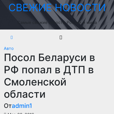
Перейти
СВЕЖИЕ НОВОСТИ
к
содержимому
Самые свежие новости России и мира
Авто
Посол Беларуси в
РФ попал в ДТП в
Смоленской
области
От
admin1