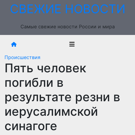
Перейти
СВЕЖИЕ НОВОСТИ
к
содержимому
Самые свежие новости России и мира
Происшествия
Пять человек
погибли в
результате резни в
иерусалимской
синагоге