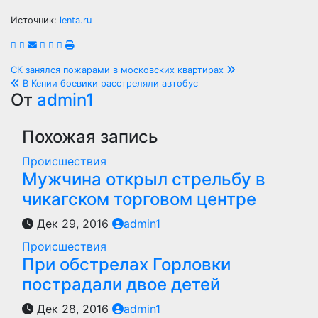
Источник:
lenta.ru
Навигация
СК занялся пожарами в московских квартирах
В Кении боевики расстреляли автобус
по
От
admin1
записям
Похожая запись
Происшествия
Мужчина открыл стрельбу в
чикагском торговом центре
Дек 29, 2016
admin1
Происшествия
При обстрелах Горловки
пострадали двое детей
Дек 28, 2016
admin1