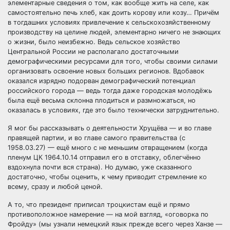
элементарные сведения о том, как вообще жить на селе, как
самостоятельно печь хлеб, как доить корову или козу… Причём
в тогдашних условиях привлечение к сельскохозяйственному
производству на целине людей, элементарно ничего не знающих
о жизни, было неизбежно. Ведь сельское хозяйство
Центральной России не располагало достаточными
демографическими ресурсами для того, чтобы своими силами
организовать освоение новых больших регионов. Вдобавок
оказался изрядно подорван демографический потенциал
российского города — ведь тогда даже городская молодёжь
была ещё весьма склонна плодиться и размножаться, но
оказалась в условиях, где это было технически затруднительно.
Я мог бы рассказывать о деятельности Хрущёва — и во главе
правящей партии, и во главе самого правительства (с
1958.03.27) — ещё много с не меньшим отвращением (когда
пленум ЦК 1964.10.14 отправил его в отставку, облегчённо
вздохнула почти вся страна). Но думаю, уже сказанного
достаточно, чтобы оценить, к чему приводит стремление ко
всему, сразу и любой ценой.
А то, что президент приписал троцкистам ещё и прямо
противоположное намерение — на мой взгляд, «оговорка по
Фройду» (мы узнали немецкий язык прежде всего через Ханзе —