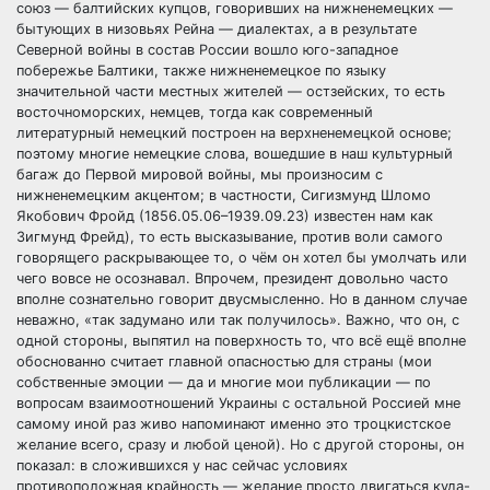
союз — балтийских купцов, говоривших на нижненемецких —
бытующих в низовьях Рейна — диалектах, а в результате
Северной войны в состав России вошло юго-западное
побережье Балтики, также нижненемецкое по языку
значительной части местных жителей — остзейских, то есть
восточноморских, немцев, тогда как современный
литературный немецкий построен на верхненемецкой основе;
поэтому многие немецкие слова, вошедшие в наш культурный
багаж до Первой мировой войны, мы произносим с
нижненемецким акцентом; в частности, Сигизмунд Шломо
Якобович Фройд (1856.05.06–1939.09.23) известен нам как
Зигмунд Фрейд), то есть высказывание, против воли самого
говорящего раскрывающее то, о чём он хотел бы умолчать или
чего вовсе не осознавал. Впрочем, президент довольно часто
вполне сознательно говорит двусмысленно. Но в данном случае
неважно, «так задумано или так получилось». Важно, что он, с
одной стороны, выпятил на поверхность то, что всё ещё вполне
обоснованно считает главной опасностью для страны (мои
собственные эмоции — да и многие мои публикации — по
вопросам взаимоотношений Украины с остальной Россией мне
самому иной раз живо напоминают именно это троцкистское
желание всего, сразу и любой ценой). Но с другой стороны, он
показал: в сложившихся у нас сейчас условиях
противоположная крайность — желание просто двигаться куда-