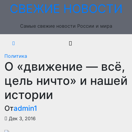
Перейти
СВЕЖИЕ НОВОСТИ
к
содержимому
Самые свежие новости России и мира
Политика
О «движение — всё,
цель ничто» и нашей
истории
От
admin1
Дек 3, 2016