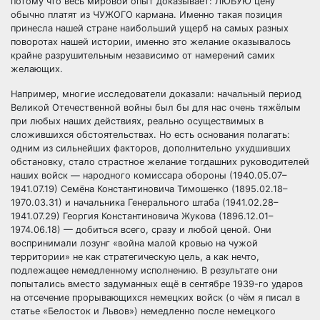
потому что весь мировой опыт доказывает: ЛЮБУЮ цену
обычно платят из ЧУЖОГО кармана. Именно такая позиция
принесла нашей стране наибольший ущерб на самых разных
поворотах нашей истории, именно это желание оказывалось
крайне разрушительным независимо от намерений самих
желающих.
Например, многие исследователи доказали: начальный период
Великой Отечественной войны был бы для нас очень тяжёлым
при любых наших действиях, реально осуществимых в
сложившихся обстоятельствах. Но есть основания полагать:
одним из сильнейших факторов, дополнительно ухудшивших
обстановку, стало страстное желание тогдашних руководителей
наших войск — народного комиссара обороны (1940.05.07–
1941.07.19) Семёна Константиновича Тимошенко (1895.02.18–
1970.03.31) и начальника Генерального штаба (1941.02.28–
1941.07.29) Георгия Константиновича Жукова (1896.12.01–
1974.06.18) — добиться всего, сразу и любой ценой. Они
воспринимали лозунг «война малой кровью на чужой
территории» не как стратегическую цель, а как нечто,
подлежащее немедленному исполнению. В результате они
попытались вместо задуманных ещё в сентябре 1939-го ударов
на отсечение прорывающихся немецких войск (о чём я писал в
статье «Белосток и Львов») немедленно после немецкого