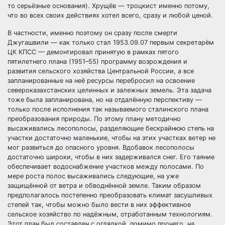
то серьёзные основания). Хрущёв — троцкист именно потому,
что во всех своих действиях хотел всего, сразу и любой ценой.
В частности, именно поэтому он сразу после смерти
Джугашвили — как только стал 1953.09.07 первым секретарём
ЦК КПСС — демонтировал принятую в рамках пятого
пятилетнего плана (1951–55) программу возрождения и
развития сельского хозяйства Центральной России, а все
запланированные на неё ресурсы перебросил на освоение
североказахстанских целинных и залежных земель. Эта задача
тоже была запланирована, но на отдалённую перспективу —
только после исполнения так называемого сталинского плана
преобразования природы. По этому плану методично
высаживались лесополосы, разделяющие бескрайнюю степь на
участки достаточно маленькие, чтобы на этих участках ветер не
мог развиться до опасного уровня. Вдобавок лесополосы
достаточно широки, чтобы в них задерживался снег. Его таяние
обеспечивает водоснабжение участков между полосами. По
мере роста полос высаживались следующие, на уже
защищённой от ветра и обводнённой земле. Таким образом
предполагалось постепенно преобразовать климат засушливых
степей так, чтобы можно было вести в них эффективное
сельское хозяйство по надёжным, отработанным технологиям.
Этот план был составлен с оглядкой, помимо прочего, на