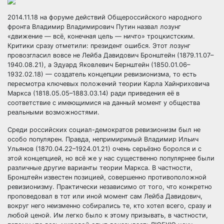
2014.11.18 на форуме действий Общероссийского народного
фронта Владимир Владимирович Путин назвал лозунг
«движение — всё, конечная цель — ничто» троцкистским.
Критики сразу отметили: президент ошибся. Этот лозунг
провозгласил вовсе не Лейба Давидович Бронштейн
(1879.11.07–
1940.08.21), а Эдуард Яковлевич Бернштейн (1850.01.06–
1932.02.18) — создатель концепции ревизионизма, то есть
пересмотра ключевых положений теории Карла Хайнриховича
Маркса (1818.05.05–1883.03.14) ради приведения её в
соответствие с имеющимися на данный момент у общества
реальными возможностями.
Среди российских социал-демократов ревизионизм был не
особо популярен. Правда, непримиримый Владимир Ильич
Ульянов (1870.04.22–1924.01.21) очень серьёзно боролся и с
этой концепцией, но всё же у нас существенно популярнее были
различные другие варианты теории Маркса. В частности,
Бронштейн известен позицией, совершенно противоположной
ревизионизму. Практически независимо от того, что конкретно
проповедовал в тот или иной момент сам Лейба Давидович,
вокруг него неизменно собирались те, кто хотел всего, сразу и
любой ценой. Им легко было к этому призывать, в частности,