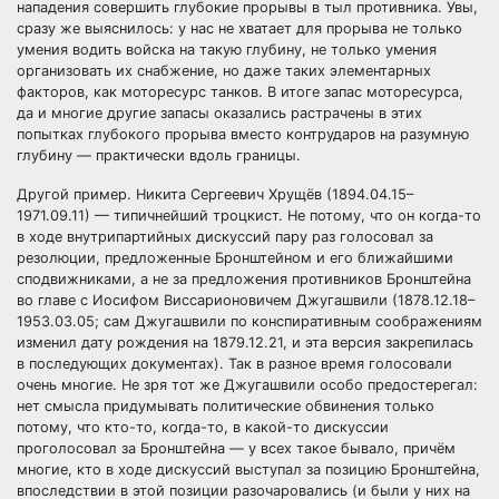
нападения совершить глубокие прорывы в тыл противника. Увы,
сразу же выяснилось: у нас не хватает для прорыва не только
умения водить войска на такую глубину, не только умения
организовать их снабжение, но даже таких элементарных
факторов, как моторесурс танков. В итоге запас моторесурса,
да и многие другие запасы оказались растрачены в этих
попытках глубокого прорыва вместо контрударов на разумную
глубину — практически вдоль границы.
Другой пример. Никита Сергеевич Хрущёв (1894.04.15–
1971.09.11) — типичнейший троцкист. Не потому, что он когда-то
в ходе внутрипартийных дискуссий пару раз голосовал за
резолюции, предложенные Бронштейном и его ближайшими
сподвижниками, а не за предложения противников Бронштейна
во главе с Иосифом Виссарионовичем Джугашвили (1878.12.18–
1953.03.05; сам Джугашвили по конспиративным соображениям
изменил дату рождения на 1879.12.21, и эта версия закрепилась
в последующих документах). Так в разное время голосовали
очень многие. Не зря тот же Джугашвили особо предостерегал:
нет смысла придумывать политические обвинения только
потому, что кто-то, когда-то, в какой-то дискуссии
проголосовал за Бронштейна — у всех такое бывало, причём
многие, кто в ходе дискуссий выступал за позицию Бронштейна,
впоследствии в этой позиции разочаровались (и были у них на