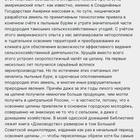
американский опыт: как известно, именно в Соединённых
Государствах Америки массовая и, по сути, хищническая
разработка земель по примитивным технологиям привела в
конечном счёте к пыльным бурям и утрате значительной части
плодородия тамошних сельскохозяйственных угодий. С учётом
этого американского опыта у нас запланировали неторопливое
и тщательное освоение территорий и преобразование их
климата для обеспечения возможности эффективного ведения
сельскохозяйственной деятельности. Хрущёв вместо всего
этого устроил скоропостижный налёт на целину. На первые
несколько лет получился серьёзный всплеск
зернопроизводства. Но по истечении этих считанных лет
начались пыльные бури, в одночасье ополовинившие
плодородие этих земель, и многие иные разрушительные
природные явления. Причём даже за эти годы лихого нахрапа
на целине получили немногим больше продукции, чем могли
получить в центральной России, — в частности, потому, что к
освоению целины привлекли в основном городскую молодёжь,
совершенно не знакомую не то что с сельским, а даже с
домашним хозяйством. В моей одесской домашней библиотеке
лежит книга «Домоводство» размером в том Большой
Советской энциклопедии, изданная как раз в начальный период
освоения целины ,— чтобы переселенцы обрели хотя бы самые