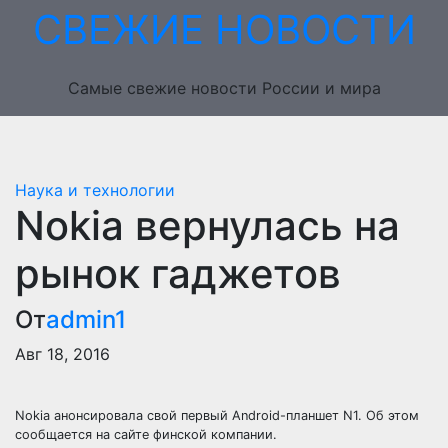
Перейти
СВЕЖИЕ НОВОСТИ
к
содержимому
Самые свежие новости России и мира
Наука и технологии
Nokia вернулась на
рынок гаджетов
От
admin1
Авг 18, 2016
Nokia анонсировала свой первый Android-планшет N1. Об этом
сообщается на сайте финской компании.