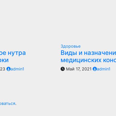
Здоровье
ое нутра
Виды и назначен
рки
медицинских кон
023
admin1
Май 17, 2021
admin1
оваться
.