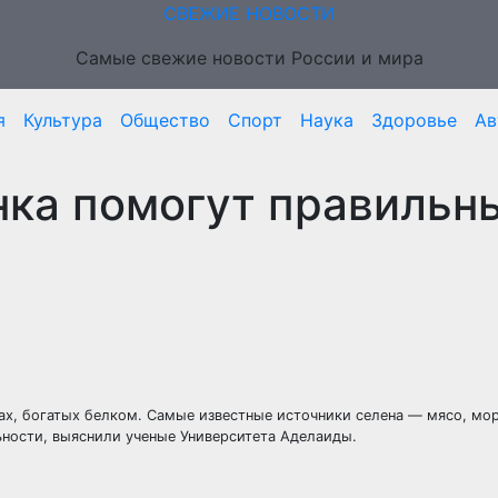
СВЕЖИЕ НОВОСТИ
Самые свежие новости России и мира
я
Культура
Общество
Спорт
Наука
Здоровье
Ав
нка помогут правильн
ах, богатых белком. Самые известные источники селена — мясо, мо
ьности, выяснили ученые Университета Аделаиды.