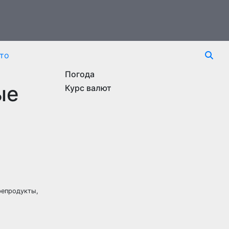
то
Погода
ые
Курс валют
репродукты,