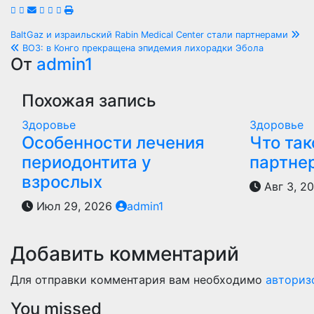
Навигация
BaltGaz и израильский Rabin Medical Center стали партнерами
ВОЗ: в Конго прекращена эпидемия лихорадки Эбола
по
От
admin1
записям
Похожая запись
Здоровье
Здоровье
Особенности лечения
Что так
периодонтита у
партне
взрослых
Авг 3, 2
Июл 29, 2026
admin1
Добавить комментарий
Для отправки комментария вам необходимо
авториз
You missed