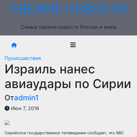
Перейти
СВЕЖИЕ НОВОСТИ
к
содержимому
Самые свежие новости России и мира
Происшествия
Израиль нанес
авиаудары по Сирии
От
admin1
Июн 7, 2016
Сирийское государственное телевидение сообщает, что ВВС