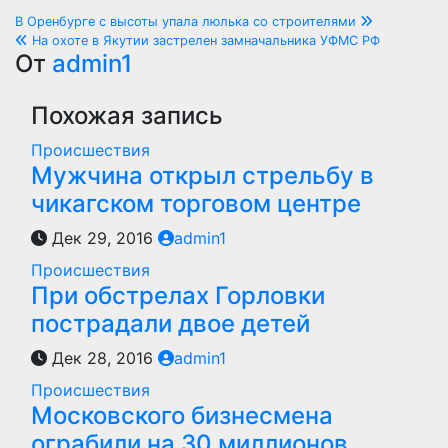
Навигация
В Оренбурге с высоты упала люлька со строителями
На охоте в Якутии застрелен замначальника УФМС РФ
по
От
admin1
записям
Похожая запись
Происшествия
Мужчина открыл стрельбу в
чикагском торговом центре
Дек 29, 2016
admin1
Происшествия
При обстрелах Горловки
пострадали двое детей
Дек 28, 2016
admin1
Происшествия
Московского бизнесмена
ограбили на 30 миллионов