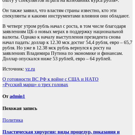
охоту у спекулянтов играть на колебаниях курса рубля».
Он также заявил, что властям страны известно, кто эти
спекулянты и какими инструментами влияния они обладают.
В четверг утром рубль начал с роста, в том числе благодаря
заявлениям ЦБ о новых мерах в поддержку национальной
валюты. Однако к началу выступления президента снова
начал падать: доллар к 12.30 мск достиг 54,4 рубля, евро – 65,7
рубля. Но уже в 12.38 мск рубль вернулся к росту на
заявлениях Владимира Путина по экономике и финансам.
Доллар опускался ниже 53 рублей, евро – 64 рублей.
Источник:
vz.ru
Навигация
О готовности ВС РФ к войне с США и НАТО
«Русский марш» о трех головах
по
записям
От
admin1
Похожая запись
Политика
Пластическая хирургия: виды процедур, показания и