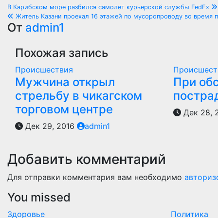
Навигация
В Карибском море разбился самолет курьерской службы FedEx
Житель Казани проехал 16 этажей по мусоропроводу во время 
по
От
admin1
записям
Похожая запись
Происшествия
Происшест
Мужчина открыл
При об
стрельбу в чикагском
постра
торговом центре
Дек 28, 
Дек 29, 2016
admin1
Добавить комментарий
Для отправки комментария вам необходимо
авториз
You missed
Здоровье
Политика