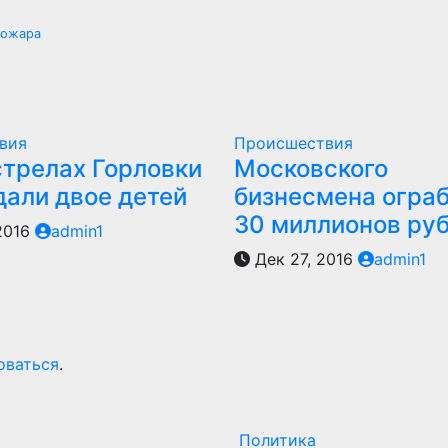
пожара
вия
Происшествия
стрелах Горловки
Московского
дали двое детей
бизнесмена ограб
30 миллионов ру
2016
admin1
Дек 27, 2016
admin1
оваться
.
Политика