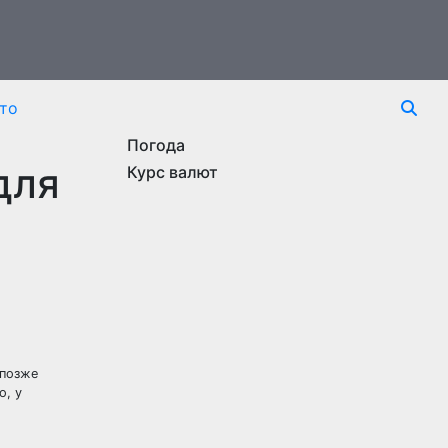
то
Погода
для
Курс валют
 позже
о, у