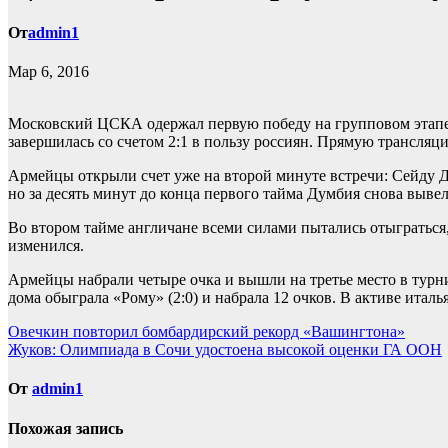
От
admin1
Мар 6, 2016
Московский ЦСКА одержал первую победу на групповом этапе 
завершилась со счетом 2:1 в пользу россиян. Прямую трансляц
Армейцы
открыли счет уже на второй минуте встречи: Сейду 
но за десять минут до конца первого тайма Думбия снова выве
Во втором тайме англичане всеми силами пытались отыграться,
изменился.
Армейцы набрали четыре очка и вышли на третье место в турн
дома обыграла «Рому» (2:0) и набрала 12 очков. В активе италь
Навигация
Овечкин повторил бомбардирский рекорд «Вашингтона»
Жуков: Олимпиада в Сочи удостоена высокой оценки ГА ООН
по
записям
От
admin1
Похожая запись