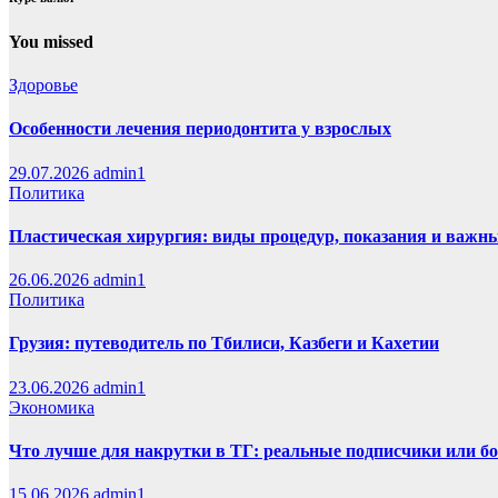
You missed
Здоровье
Особенности лечения периодонтита у взрослых
29.07.2026
admin1
Политика
Пластическая хирургия: виды процедур, показания и важн
26.06.2026
admin1
Политика
Грузия: путеводитель по Тбилиси, Казбеги и Кахетии
23.06.2026
admin1
Экономика
Что лучше для накрутки в ТГ: реальные подписчики или б
15.06.2026
admin1