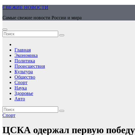
Перейти
СВЕЖИЕ НОВОСТИ
к
Самые свежие новости России и мира
содержимому
Главная
Экономика
Политика
Происшествия
Культура
Общество
Спорт
Наука
Здоровье
Авто
Спорт
ЦСКА одержал первую победу