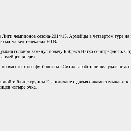
Лиги чемпионов сезона-2014/15. Армейцы в четвертом туре на 
ию матча вел телеканал НТВ.
Думбия головой замкнул подачу Бибраса Натхо со штрафного. Спу
л армейцев вперед.
 но вместо этого футболисты «Сити» заработали два удаления: п
ирной таблице группы E, англичане с двумя очками замыкают к
янцев четыре очка.