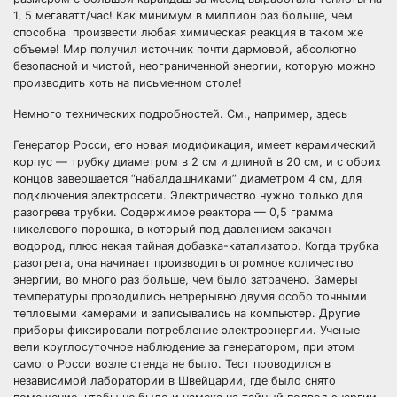
1, 5 мегаватт/час! Как минимум в миллион раз больше, чем
способна произвести любая химическая реакция в таком же
объеме! Мир получил источник почти дармовой, абсолютно
безопасной и чистой, неограниченной энергии, которую можно
производить хоть на письменном столе!
Немного технических подробностей. См., например, здесь
Генератор Росси, его новая модификация, имеет керамический
корпус — трубку диаметром в 2 см и длиной в 20 см, и с обоих
концов завершается “набалдашниками” диаметром 4 см, для
подключения электросети. Электричество нужно только для
разогрева трубки. Содержимое реактора — 0,5 грамма
никелевого порошка, в который под давлением закачан
водород, плюс некая тайная добавка-катализатор. Когда трубка
разогрета, она начинает производить огромное количество
энергии, во много раз больше, чем было затрачено. Замеры
температуры проводились непрерывно двумя особо точными
тепловыми камерами и записывались на компьютер. Другие
приборы фиксировали потребление электроэнергии. Ученые
вели круглосуточное наблюдение за генератором, при этом
самого Росси возле стенда не было. Тест проводился в
независимой лаборатории в Швейцарии, где было снято