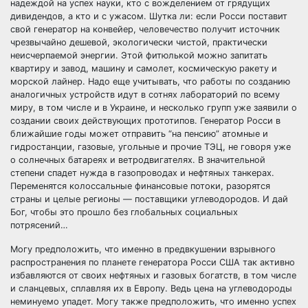
надеждой на успех науки, кто с вожделением от грядущих
дивидендов, а кто и с ужасом. Шутка ли: если Росси поставит
свой генератор на конвейер, человечество получит источник
чрезвычайно дешевой, экологически чистой, практически
неисчерпаемой энергии. Этой фитюлькой можно запитать
квартиру и завод, машину и самолет, космическую ракету и
морской лайнер. Надо еще учитывать, что работы по созданию
аналогичных устройств идут в сотнях лабораторий по всему
миру, в том числе и в Украине, и несколько групп уже заявили о
создании своих действующих прототипов. Генератор Росси в
ближайшие годы может отправить “на пенсию” атомные и
гидростанции, газовые, угольные и прочие ТЭЦ, не говоря уже
о солнечных батареях и ветродвигателях. В значительной
степени спадет нужда в газопроводах и нефтяных танкерах.
Переменятся колоссальные финансовые потоки, разорятся
страны и целые регионы — поставщики углеводородов. И дай
Бог, чтобы это прошло без глобальных социальных
потрясений…
Могу предположить, что именно в предвкушении взрывного
распространения по планете генератора Росси США так активно
избавляются от своих нефтяных и газовых богатств, в том числе
и сланцевых, сплавляя их в Европу. Ведь цена на углеводороды
неминуемо упадет. Могу также предположить, что именно успех