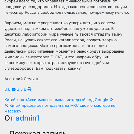
скорей всего те, кто управляет финансовыми потоками от
продажи углеводородов. И когда наконец человечество получит
генератор Росси в свободное пользование, по-прежнему неясно.
Впрочем, можно с уверенностью утверждать, что совсем
удержать под замком это изобретение уже не удастся. В
десятках лабораторий мира ученые пытаются отгадать тайну
Росси, нащупать секрет его катализатора, создать теорию
самого процесса. Можно прогнозировать, что в один
дьявольски рассчитанный момент на рынок будут выброшены
миллионы генераторов Е-САТ, и это напрочь обрушит
экономику некоторых стран, живущих за счет добычи
углеводородов. Вам подсказать, каких?
Анатолий Лемыш
Навигация
Китайская «Аксиома» взломала исходный код Google
Китай предлагает отправить на МКС своего мастера по
по
массажу
От
admin1
записям
Похожая запись