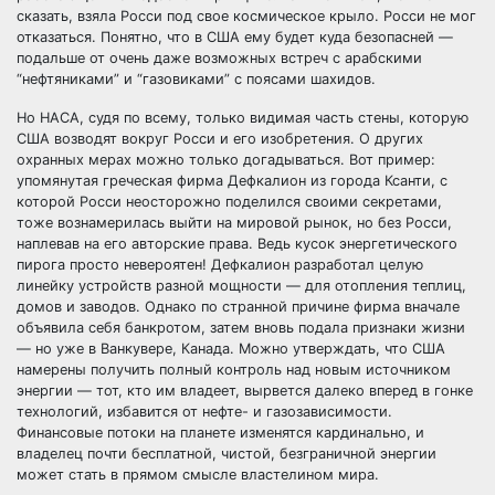
сказать, взяла Росси под свое космическое крыло. Росси не мог
отказаться. Понятно, что в США ему будет куда безопасней —
подальше от очень даже возможных встреч с арабскими
“нефтяниками” и “газовиками” с поясами шахидов.
Но НАСА, судя по всему, только видимая часть стены, которую
США возводят вокруг Росси и его изобретения. О других
охранных мерах можно только догадываться. Вот пример:
упомянутая греческая фирма Дефкалион из города Ксанти, с
которой Росси неосторожно поделился своими секретами,
тоже вознамерилась выйти на мировой рынок, но без Росси,
наплевав на его авторские права. Ведь кусок энергетического
пирога просто невероятен! Дефкалион разработал целую
линейку устройств разной мощности — для отопления теплиц,
домов и заводов. Однако по странной причине фирма вначале
объявила себя банкротом, затем вновь подала признаки жизни
— но уже в Ванкувере, Канада. Можно утверждать, что США
намерены получить полный контроль над новым источником
энергии — тот, кто им владеет, вырвется далеко вперед в гонке
технологий, избавится от нефте- и газозависимости.
Финансовые потоки на планете изменятся кардинально, и
владелец почти бесплатной, чистой, безграничной энергии
может стать в прямом смысле властелином мира.