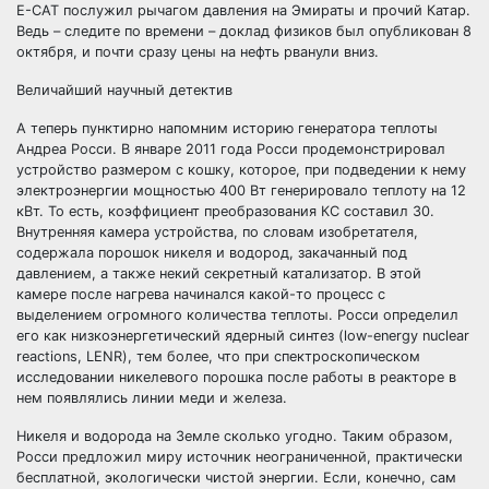
Е-САТ послужил рычагом давления на Эмираты и прочий Катар.
Ведь – следите по времени – доклад физиков был опубликован 8
октября, и почти сразу цены на нефть рванули вниз.
Величайший научный детектив
А теперь пунктирно напомним историю генератора теплоты
Андреа Росси. В январе 2011 года Росси продемонстрировал
устройство размером с кошку, которое, при подведении к нему
электроэнергии мощностью 400 Вт генерировало теплоту на 12
кВт. То есть, коэффициент преобразования КС составил 30.
Внутренняя камера устройства, по словам изобретателя,
содержала порошок никеля и водород, закачанный под
давлением, а также некий секретный катализатор. В этой
камере после нагрева начинался какой-то процесс с
выделением огромного количества теплоты. Росси определил
его как низкоэнергетический ядерный синтез (low-energy nuclear
reactions, LENR), тем более, что при спектроскопическом
исследовании никелевого порошка после работы в реакторе в
нем появлялись линии меди и железа.
Никеля и водорода на Земле сколько угодно. Таким образом,
Росси предложил миру источник неограниченной, практически
бесплатной, экологически чистой энергии. Если, конечно, сам