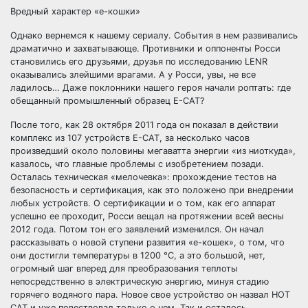
Вредный характер «е-кошки»
Однако вернемся к нашему сериалу. События в нем развивались
драматично и захватывающе. Противники и оппоненты Росси
становились его друзьями, друзья по исследованию LENR
оказывались злейшими врагами. А у Росси, увы, не все
ладилось… Даже поклонники нашего героя начали роптать: где
обещанный промышленный образец Е-САТ?
После того, как 28 октября 2011 года он показал в действии
комплекс из 107 устройств Е-САТ, за несколько часов
произведший около половины мегаватта энергии «из ниоткуда»,
казалось, что главные проблемы с изобретением позади.
Осталась техническая «мелочевка»: прохождение тестов на
безопасность и сертификация, как это положено при внедрении
любых устройств. О сертификации и о том, как его аппарат
успешно ее проходит, Росси вещал на протяжении всей весны
2012 года. Потом тон его заявлений изменился. Он начал
рассказывать о новой ступени развития «е-кошек», о том, что
они достигли температуры в 1200 °C, а это большой, нет,
огромный шаг вперед для преобразования теплоты
непосредственно в электрическую энергию, минуя стадию
горячего водяного пара. Новое свое устройство он назвал НОТ
САТ и уже повествовал только о нем. Так и осталось