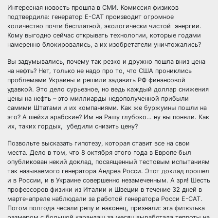
Интересная новость прошла в СМИ. Комиссия физиков
подтвердила: генератор Е-САТ производит огромное
количество почти бесплатной, экологически чистой энергии.
Кому выгодно сейчас открывать технологии, которые годами
намеренно блокировались, а их изобретатели
уничтожались?
Вы задумывались, почему так резко и дружно пошла вниз цена
на нефть? Нет, только не надо про то, что США прониклись
проблемами Украины и решили задавить РФ финансовой
удавкой. Это дело сурьезное, но ведь каждый доллар снижения
цены на нефть – это миллиарды недополученной прибыли
самими Штатами и их компаниями. Как же буржуины пошли на
это? А шейхи арабские? Им на Рашу глубоко… ну вы поняли. Как
их, таких гордых, убедили снизить цену?
Позвольте высказать гипотезу, которая ставит все на свои
места. Дело в том, что 8 октября этого года в Европе был
опубликован некий доклад, посвященный тестовым испытаниям
так называемого генератора Андреа Росси. Этот доклад прошел
и в России, и в Украине совершенно незамеченным. А зря! Шесть
профессоров физики из Италии и Швеции в течение 32 дней в
марте-апреле наблюдали за работой генератора Росси Е-САТ.
Потом полгода чесали репу и наконец, признали: эта фитюлька
размером с большой карандаш за месяц выработала теплоты на