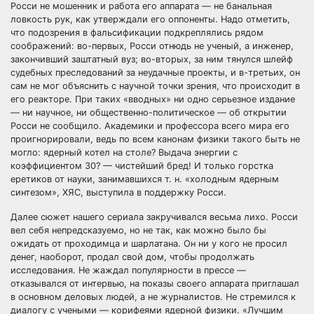
Росси не мошенник и работа его аппарата — не банальная
ловкость рук, как утверждали его оппоненты. Надо отметить,
что подозрения в фальсификации подкреплялись рядом
соображений: во-первых, Росси отнюдь не ученый, а инженер,
закончивший заштатный вуз; во-вторых, за ним тянулся шлейф
судебных преследований за неудачные проекты, и в-третьих, он
сам не мог объяснить с научной точки зрения, что происходит в
его реакторе. При таких «вводных» ни одно серьезное издание
— ни научное, ни общественно-политическое — об открытии
Росси не сообщило. Академики и профессора всего мира его
проигнорировали, ведь по всем канонам физики такого быть не
могло: ядерный котел на столе? Выдача энергии с
коэффициентом 30? — чистейший бред! И только горстка
еретиков от науки, занимавшихся т. н. «холодным ядерным
синтезом», ХЯС, выступила в поддержку Росси.
Далее сюжет нашего сериала закручивался весьма лихо. Росси
вел себя непредсказуемо, но не так, как можно было бы
ожидать от проходимца и шарлатана. Он ни у кого не просил
денег, наоборот, продал свой дом, чтобы продолжать
исследования. Не жаждал популярности в прессе —
отказывался от интервью, на показы своего аппарата приглашал
в основном деловых людей, а не журналистов. Не стремился к
диалогу с учеными — корифеями ядерной физики. «Лучшим