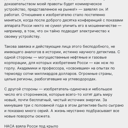
доказательством моей правоты будет коммерческое
устройство, представленное на рынке!» — заявлял он. И
работал. Отношение к изобретателю стало постепенно
меняться, когда после доброго десятка конференций с показами
аппарата Росси никто не сумел уличить его в мошенничестве —
например, в том, что он тайно подводит электричество к
своему устройству.
Такова завязка и действующие лица этого бесподобного, не
имеющего аналогов в истории, истинно научного детектива. С
одной стороны — могущественные нефтяные и газовые
корпорации, для которых изобретение Росси — как нож по
горлу. Академики и профессора, «освоившие» на опытах по
термояду сотни миллиардов долларов. Огромные страны,
целые регионы, разбогатевшие на углеводородах.
С другой стороны — изобретатель-одиночка и небольшое
число его сторонников, которые всего-то хотят дать миру
новый, почти бесплатный, чистый источник энергии. За
минувшие три с половиной года в этом детективе было сыграно
и показано много серий. А жизнь неустанно подбрасывает все
новые повороты сюжета.
НАСА взяла Росси под крыло