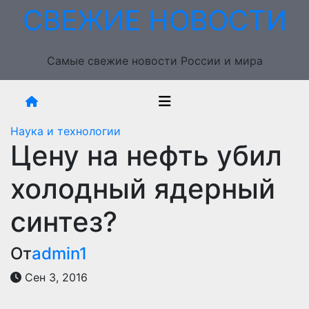
Перейти
СВЕЖИЕ НОВОСТИ
к
содержимому
Самые свежие новости России и мира
Наука и технологии
Цену на нефть убил
холодный ядерный
синтез?
От
admin1
Сен 3, 2016