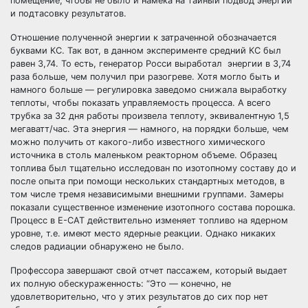
помещение, чтобы не было и намека на тайный подвод энергии
и подтасовку результатов.
Отношение полученной энергии к затраченной обозначается
буквами КС. Так вот, в данном эксперименте средний КС был
равен 3,74. То есть, генератор Росси выработал энергии в 3,74
раза больше, чем получил при разогреве. Хотя могло быть и
намного больше — регулировка заведомо снижала выработку
теплоты, чтобы показать управляемость процесса. А всего
трубка за 32 дня работы произвела теплоту, эквивалентную 1,5
мегаватт/час. Эта энергия — намного, на порядки больше, чем
можно получить от какого-либо известного химического
источника в столь маленьком реакторном объеме. Образец
топлива был тщательно исследован по изотопному составу до и
после опыта при помощи нескольких стандартных методов, в
том числе тремя независимыми внешними группами. Замеры
показали существенное изменение изотопного состава порошка.
Процесс в Е-САТ действительно изменяет топливо на ядерном
уровне, т.е. имеют место ядерные реакции. Однако никаких
следов радиации обнаружено не было.
Профессора завершают свой отчет пассажем, который выдает
их полную обескураженность: “Это — конечно, не
удовлетворительно, что у этих результатов до сих пор нет