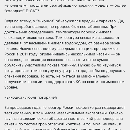
непонятным, прошла ли сертификацию прежняя модель — более
“холодная” Е-САТ?
Судя по всему, у “е-кошки” обнаружился вредный характер. Да,
тепло вырабатывалось, но процесс был нестабильным. При
достижении определенной температуры порошок никеля
спекался, и реакция гасла. Температура спекания зависела от
давления, от насыщения никеля водородом, от размера зерен
никеля. Нынче ясно, почему все демонстрации, проводимые
Росси в 2011 году, ограничивались несколькими часами — он
опасался, что реакция внезапно погаснет, и он не сумеет
объяснить участникам показа причину. Нужно было научиться
регулировать температуру внутри реактора, чтобы не допускать
спекания порошка. То есть, не гнаться за максимальным
получением энергии, а поддерживать КС на неком оптимальном
уровне.
«Е-кошки» любят погорячей
За прошедшие годы генератор Росси несколько раз подвергался
тестированию, в том числе независимыми экспертами. Однако
научная академическая общественность всякий раз подвергала
отчеты по тестам громогласной критике: и то, мол, не учли, и
эту лазейку для возможной фальсификации оставили. И вот в