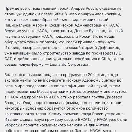
Прежде всего, наш главный герой, Андреа Росси, оказался не
столь уж одинок и беззащитен. У него обнаружился крепкий,
хоть и весьма своеобразный тыл в виде американской
Национальной Аэро- и Космической Администрации (НАСА).
Ведущие ученые НАСА, в частности, Деннис Бушнелл, главный
научный сотрудник НАСА, поддержали Росси. Их помощь
обернулась таким образом, что Росси пришлось покинуть
Италию, разорвать договор с греческой фирмой Дефкалион,
уже начавшей было строительство завода по производству Е-
САТ, и добровольно-принудительно перебраться в США, где он
создал новую фирму — Leonardo Corporation.
Более того, выяснилось, что в предыдущее 20-летие, когда
эксперименты по низкоэнергетическому ядерному синтезу во
всем мире предавались анафеме официальной наукой, в том
числе именитым Массачусетским технологическим институтом,
в НАСА над проблемами LENR тихо работала группа Джозефа
Заводны. Она, вопреки всем анафемам, подтвердила, что при
некоторых условиях образуется огромное количество
«внепланового» тепла. К тому времени, когда Росси устроил в
Италии скандальную премьеру своего Е-САТа, у НАСА уже были
наброски проекта космического челнока на движителе,
работающем на подобном принципе. Так что НАСА, можно