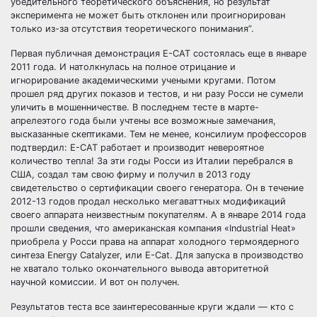
убедительного теоретического объяснения, но результат
эксперимента не может быть отклонен или проигнорирован
только из-за отсутствия теоретического понимания”.
Первая публичная демонстрация Е-САТ состоялась еще в январе
2011 года. И натолкнулась на полное отрицание и
игнорирование академическими учеными кругами. Потом
прошел ряд других показов и тестов, и ни разу Росси не сумели
уличить в мошенничестве. В последнем тесте в марте-
апрелеэтого года были учтены все возможные замечания,
высказанные скептиками. Тем не менее, консилиум профессоров
подтвердил: Е-САТ работает и производит невероятное
количество тепла! За эти годы Росси из Италии перебрался в
США, создал там свою фирму и получил в 2013 году
свидетельство о сертификации своего генератора. Он в течение
2012-13 годов продал несколько мегаваттных модификаций
своего аппарата неизвестным покупателям. А в январе 2014 года
прошли сведения, что американская компания «Industrial Heat»
приобрела у Росси права на аппарат холодного термоядерного
синтеза Energy Catalyzer, или E-Cat. Для запуска в производство
не хватало только окончательного вывода авторитетной
научной комиссии. И вот он получен.
Результатов теста все заинтересованные круги ждали — кто с