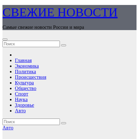
Перейти
СВЕЖИЕ НОВОСТИ
к
содержимому
Самые свежие новости России и мира
Главная
Экономика
Политика
Происшествия
Культура
Общество
Спорт
Наука
Здоровье
Авто
Авто