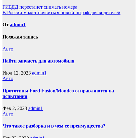
Навигация
ГИБДД перестанет снимать номера
В России может появиться новый штраф для водителей
по
записям
От
admin1
Похожая запись
Авто
Найти запчасть для автомобиля
Июл 12, 2023
admin1
Авто
Прототипы Ford Fusion/Mondeo отправляются на
испытания
Фев 2, 2023
admin1
Авто
Что такое разборка и в чем ее преимущества?