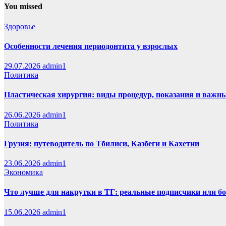
You missed
Здоровье
Особенности лечения периодонтита у взрослых
29.07.2026
admin1
Политика
Пластическая хирургия: виды процедур, показания и важн
26.06.2026
admin1
Политика
Грузия: путеводитель по Тбилиси, Казбеги и Кахетии
23.06.2026
admin1
Экономика
Что лучше для накрутки в ТГ: реальные подписчики или б
15.06.2026
admin1