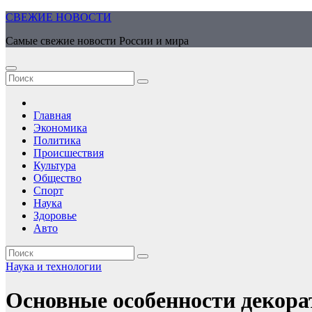
Перейти
СВЕЖИЕ НОВОСТИ
к
Самые свежие новости России и мира
содержимому
Главная
Экономика
Политика
Происшествия
Культура
Общество
Спорт
Наука
Здоровье
Авто
Наука и технологии
Основные особенности декор