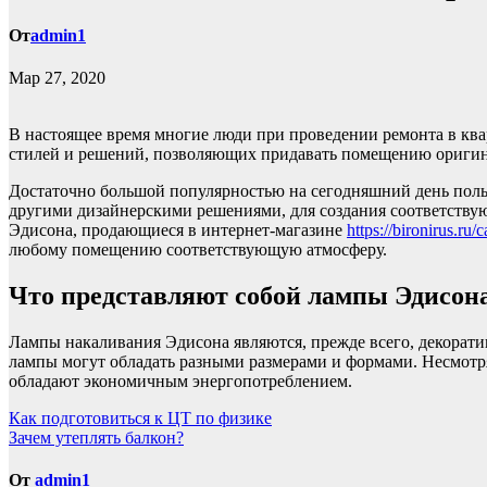
От
admin1
Мар 27, 2020
В настоящее время многие люди при проведении ремонта в ква
стилей и решений, позволяющих придавать помещению оригин
Достаточно большой популярностью на сегодняшний день польз
другими дизайнерскими решениями, для создания соответству
Эдисона, продающиеся в интернет-магазине
https://bironirus.ru/
любому помещению соответствующую атмосферу.
Что представляют собой лампы Эдисон
Лампы накаливания Эдисона являются, прежде всего, декорати
лампы могут обладать разными размерами и формами. Несмотр
обладают экономичным энергопотреблением.
Навигация
Как подготовиться к ЦТ по физике
Зачем утеплять балкон?
по
записям
От
admin1